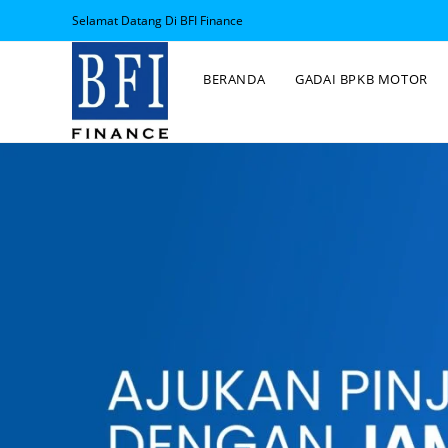
Selamat Datang Di BFI Finance
BERANDA
GADAI BPKB MOTOR