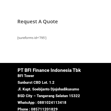
Request A Quote
[sureforms id='795']
PT BFI Finance Indonesia Tbk
BFI Tower
Sunburst CBD Lot. 1.2
Jl. Kapt. Soebijanto Djojohadikusumo
BSD City – Tangerang Selatan 15322
WhatsApp : 0881024113418
Phone : 085711201829