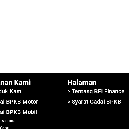
anan Kami
Halaman
duk Kami
> Tentang BFI Finance
ai BPKB Motor
> Syarat Gadai BPKB
ai BPKB Mobil
rasional
 Sabtu