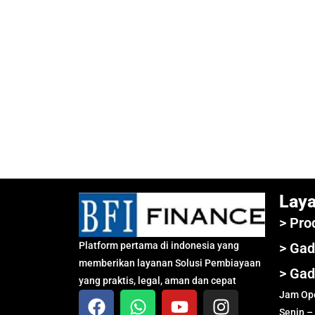
Lay
> Pro
Platform pertama di indonesia yang
> Gad
memberikan layanan Solusi Pembiayaan
> Gad
yang praktis, legal, aman dan cepat
Jam Ope
Senin –