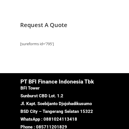
Request A Quote
[sureforms id='795']
PT BFI Finance Indonesia Tbk
BFI Tower
Sunburst CBD Lot. 1.2
Jl. Kapt. Soebijanto Djojohadikusumo
BSD City – Tangerang Selatan 15322
WhatsApp : 0881024113418
Phone : 085711201829