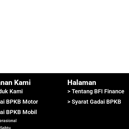
anan Kami
Halaman
duk Kami
> Tentang BFI Finance
ai BPKB Motor
> Syarat Gadai BPKB
ai BPKB Mobil
rasional
 Sabtu