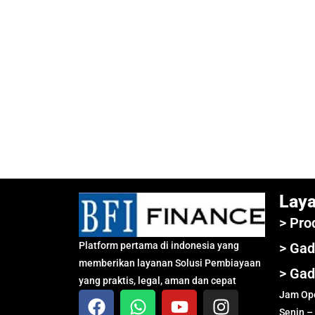
Lay
> Pro
Platform pertama di indonesia yang
> Gad
memberikan layanan Solusi Pembiayaan
> Gad
yang praktis, legal, aman dan cepat
Jam Ope
Senin –