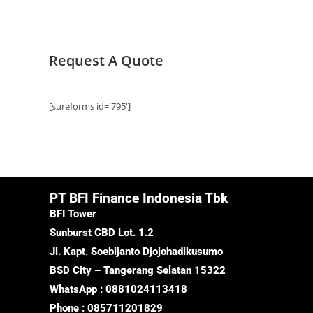
Request A Quote
[sureforms id='795']
PT BFI Finance Indonesia Tbk
BFI Tower
Sunburst CBD Lot. 1.2
Jl. Kapt. Soebijanto Djojohadikusumo
BSD City – Tangerang Selatan 15322
WhatsApp : 0881024113418
Phone : 085711201829