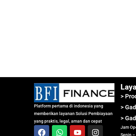
Lay
> Pro
Platform pertama di indonesia yang
> Gad
memberikan layanan Solusi Pembiayaan
> Gad
yang praktis, legal, aman dan cepat
Jam Ope
Senin –