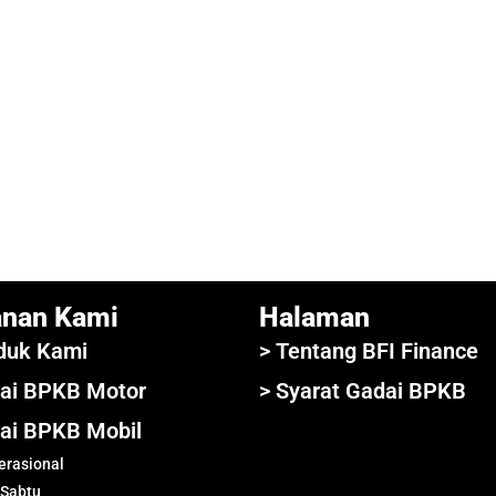
anan Kami
Halaman
duk Kami
> Tentang BFI Finance
ai BPKB Motor
> Syarat Gadai BPKB
ai BPKB Mobil
rasional
 Sabtu