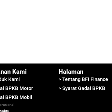
anan Kami
Halaman
duk Kami
> Tentang BFI Finance
ai BPKB Motor
> Syarat Gadai BPKB
ai BPKB Mobil
rasional
 Sabtu