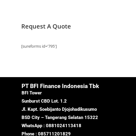
Request A Quote
[sureforms id='795']
PT BFI Finance Indonesia Tbk
BFI Tower
Sunburst CBD Lot. 1.2
Jl. Kapt. Soebijanto Djojohadikusumo
BSD City – Tangerang Selatan 15322
WhatsApp : 0881024113418
Phone : 085711201829