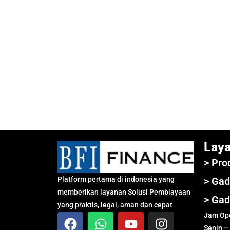
Lay
> Pro
Platform pertama di indonesia yang
> Gad
memberikan layanan Solusi Pembiayaan
> Gad
yang praktis, legal, aman dan cepat
Jam Ope
Senin –