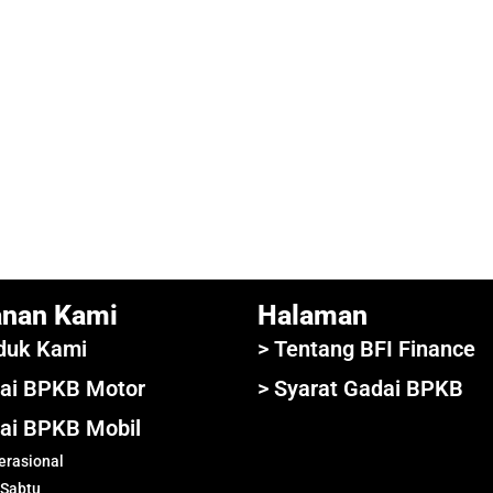
anan Kami
Halaman
duk Kami
> Tentang BFI Finance
ai BPKB Motor
> Syarat Gadai BPKB
ai BPKB Mobil
rasional
 Sabtu