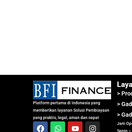
Lay
> Pro
Platform pertama di indonesia yang
> Gad
memberikan layanan Solusi Pembiayaan
> Gad
yang praktis, legal, aman dan cepat
Jam Ope
Senin –