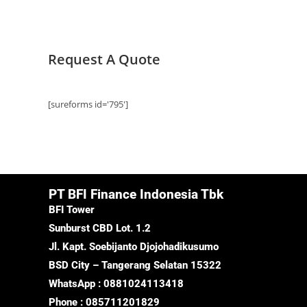
Request A Quote
[sureforms id='795']
PT BFI Finance Indonesia Tbk
BFI Tower
Sunburst CBD Lot. 1.2
Jl. Kapt. Soebijanto Djojohadikusumo
BSD City – Tangerang Selatan 15322
WhatsApp : 0881024113418
Phone : 085711201829