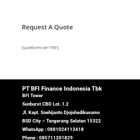
Request A Quote
[sureforms id='795']
PT BFI Finance Indonesia Tbk
BFI Tower
Sunburst CBD Lot. 1.2
Jl. Kapt. Soebijanto Djojohadikusumo
BSD City – Tangerang Selatan 15322
WhatsApp : 0881024113418
Phone : 085711201829