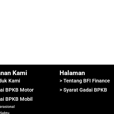
anan Kami
Halaman
duk Kami
> Tentang BFI Finance
ai BPKB Motor
> Syarat Gadai BPKB
ai BPKB Mobil
rasional
 Sabtu