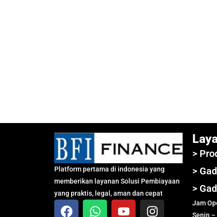
Lay
> Pro
Platform pertama di indonesia yang
> Gad
memberikan layanan Solusi Pembiayaan
> Gad
yang praktis, legal, aman dan cepat
Jam Ope
Senin –