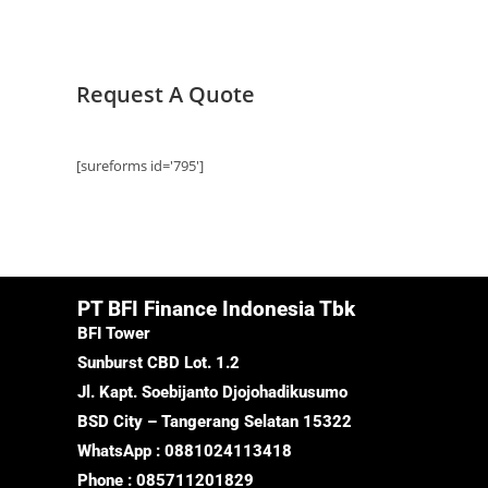
Request A Quote
[sureforms id='795']
PT BFI Finance Indonesia Tbk
BFI Tower
Sunburst CBD Lot. 1.2
Jl. Kapt. Soebijanto Djojohadikusumo
BSD City – Tangerang Selatan 15322
WhatsApp : 0881024113418
Phone : 085711201829