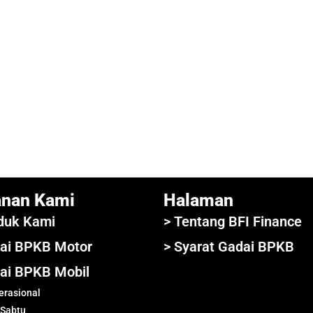
anan Kami
Halaman
duk Kami
> Tentang BFI Finance
ai BPKB Motor
> Syarat Gadai BPKB
ai BPKB Mobil
rasional
 Sabtu