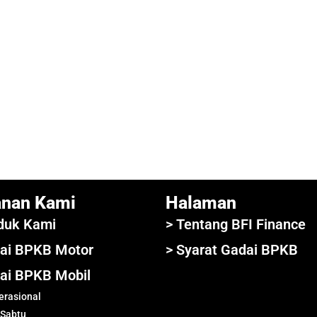
anan Kami
Halaman
duk Kami
> Tentang BFI Finance
ai BPKB Motor
> Syarat Gadai BPKB
ai BPKB Mobil
rasional
 Sabtu