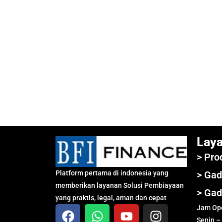
Lay
> Pro
Platform pertama di indonesia yang
> Gad
memberikan layanan Solusi Pembiayaan
> Gad
yang praktis, legal, aman dan cepat
Jam Ope
Senin –