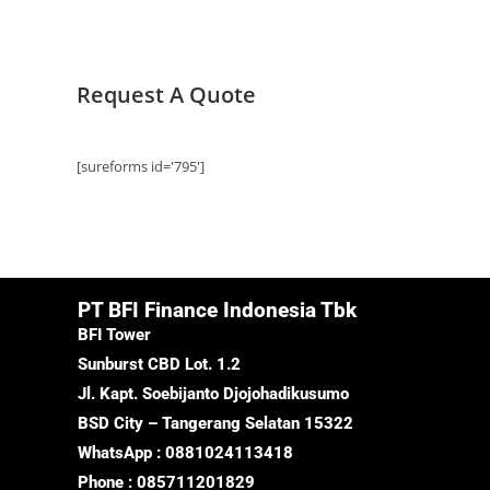
Request A Quote
[sureforms id='795']
PT BFI Finance Indonesia Tbk
BFI Tower
Sunburst CBD Lot. 1.2
Jl. Kapt. Soebijanto Djojohadikusumo
BSD City – Tangerang Selatan 15322
WhatsApp : 0881024113418
Phone : 085711201829