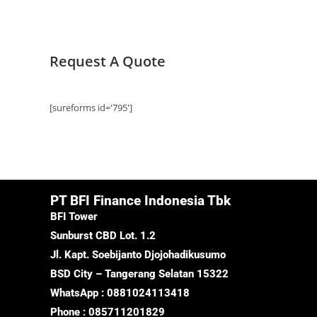
Request A Quote
[sureforms id='795']
PT BFI Finance Indonesia Tbk
BFI Tower
Sunburst CBD Lot. 1.2
Jl. Kapt. Soebijanto Djojohadikusumo
BSD City – Tangerang Selatan 15322
WhatsApp : 0881024113418
Phone : 085711201829