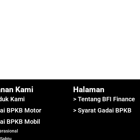
anan Kami
Halaman
duk Kami
> Tentang BFI Finance
ai BPKB Motor
> Syarat Gadai BPKB
ai BPKB Mobil
rasional
 Sabtu