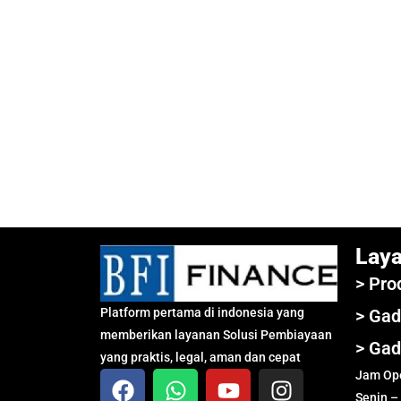
Lay
> Pro
Platform pertama di indonesia yang
> Gad
memberikan layanan Solusi Pembiayaan
> Gad
yang praktis, legal, aman dan cepat
Jam Ope
Senin –