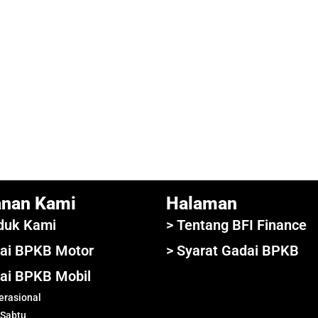
anan Kami
Halaman
duk Kami
> Tentang BFI Finance
ai BPKB Motor
> Syarat Gadai BPKB
ai BPKB Mobil
rasional
 Sabtu