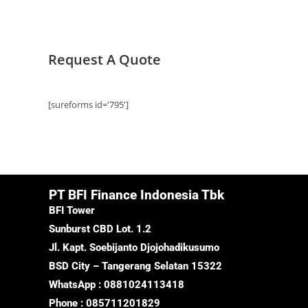
Request A Quote
[sureforms id='795']
PT BFI Finance Indonesia Tbk
BFI Tower
Sunburst CBD Lot. 1.2
Jl. Kapt. Soebijanto Djojohadikusumo
BSD City – Tangerang Selatan 15322
WhatsApp : 0881024113418
Phone : 085711201829