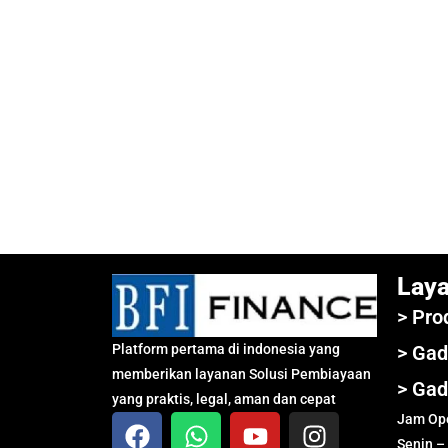
Lay
> Pro
Platform pertama di indonesia yang
> Gad
memberikan layanan Solusi Pembiayaan
> Gad
yang praktis, legal, aman dan cepat
Jam Ope
Senin –