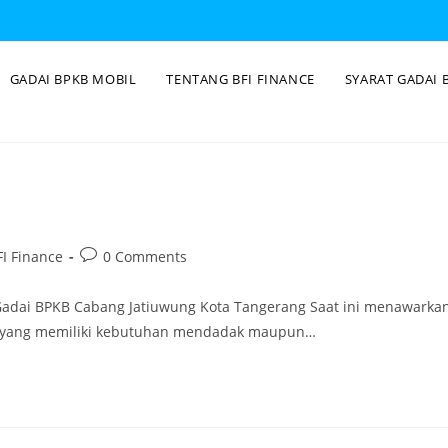
GADAI BPKB MOBIL
TENTANG BFI FINANCE
SYARAT GADAI 
I Finance
0 Comments
 Gadai BPKB Cabang Jatiuwung Kota Tangerang Saat ini menawarka
ng yang memiliki kebutuhan mendadak maupun…