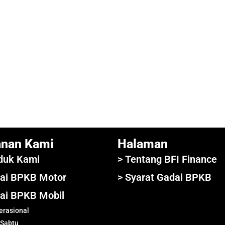
anan Kami
Halaman
duk Kami
> Tentang BFI Finance
ai BPKB Motor
> Syarat Gadai BPKB
ai BPKB Mobil
rasional
 Sabtu