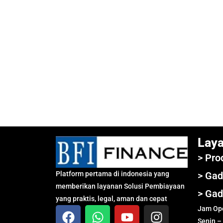
Lay
> Pro
Platform pertama di indonesia yang
> Gad
memberikan layanan Solusi Pembiayaan
> Gad
yang praktis, legal, aman dan cepat
Jam Ope
Senin –