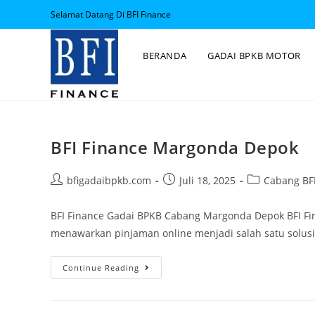
Selamat Datang Di BFI Finance
BERANDA
GADAI BPKB MOTOR
BFI Finance Margonda Depok
bfigadaibpkb.com
Juli 18, 2025
Cabang BFI
BFI Finance Gadai BPKB Cabang Margonda Depok BFI Fi
menawarkan pinjaman online menjadi salah satu solus
Continue Reading