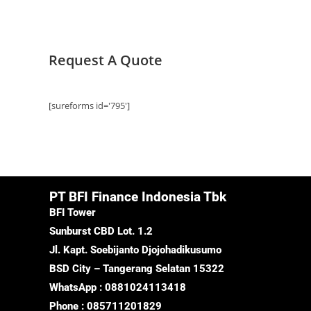
Request A Quote
[sureforms id='795']
PT BFI Finance Indonesia Tbk
BFI Tower
Sunburst CBD Lot. 1.2
Jl. Kapt. Soebijanto Djojohadikusumo
BSD City – Tangerang Selatan 15322
WhatsApp : 0881024113418
Phone : 085711201829