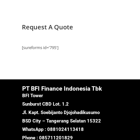
Request A Quote
[sureforms id='795']
PT BFI Finance Indonesia Tbk
BFI Tower
Sunburst CBD Lot. 1.2
Jl. Kapt. Soebijanto Djojohadikusumo
BSD City – Tangerang Selatan 15322
WhatsApp : 0881024113418
Phone : 085711201829