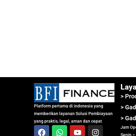
Lay
> Pro
Platform pertama di indonesia yang
> Gad
memberikan layanan Solusi Pembiayaan
> Gad
yang praktis, legal, aman dan cepat
Jam Ope
Senin –