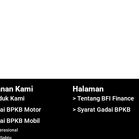
anan Kami
Halaman
duk Kami
> Tentang BFI Finance
ai BPKB Motor
> Syarat Gadai BPKB
ai BPKB Mobil
rasional
 Sabtu