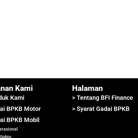
anan Kami
Halaman
duk Kami
> Tentang BFI Finance
ai BPKB Motor
> Syarat Gadai BPKB
ai BPKB Mobil
rasional
 Sabtu