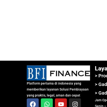
Lay
> Pro
Platform pertama di indonesia yang
> Gad
memberikan layanan Solusi Pembiayaan
> Gad
yang praktis, legal, aman dan cepat
Jam Ope
Senin –