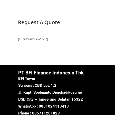
Request A Quote
[sureforms id='795']
PT BFI Finance Indonesia Tbk
BFI Tower
Sunburst CBD Lot. 1.2
Jl. Kapt. Soebijanto Djojohadikusumo
BSD City – Tangerang Selatan 15322
WhatsApp : 0881024113418
Phone : 085711201829