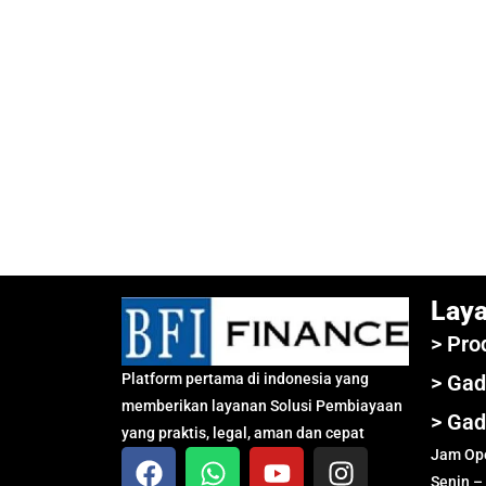
Lay
> Pro
Platform pertama di indonesia yang
> Gad
memberikan layanan Solusi Pembiayaan
> Gad
yang praktis, legal, aman dan cepat
Jam Ope
Senin –