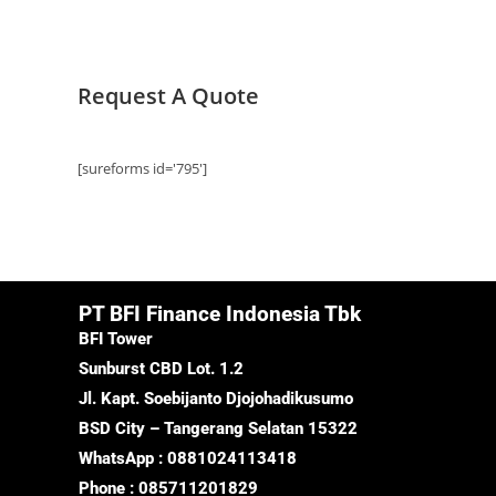
Request A Quote
[sureforms id='795']
PT BFI Finance Indonesia Tbk
BFI Tower
Sunburst CBD Lot. 1.2
Jl. Kapt. Soebijanto Djojohadikusumo
BSD City – Tangerang Selatan 15322
WhatsApp : 0881024113418
Phone : 085711201829