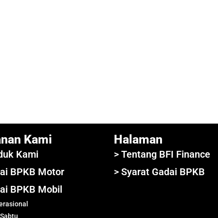
anan Kami
Halaman
duk Kami
> Tentang BFI Finance
ai BPKB Motor
> Syarat Gadai BPKB
ai BPKB Mobil
rasional
 Sabtu