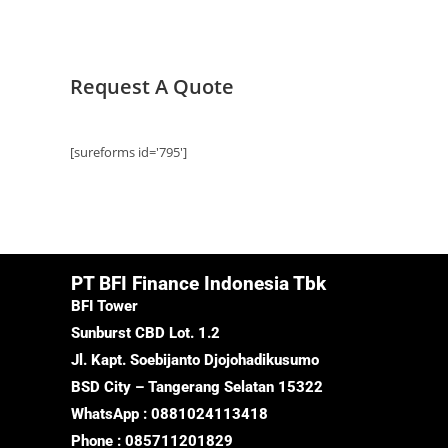
Request A Quote
[sureforms id='795']
PT BFI Finance Indonesia Tbk
BFI Tower
Sunburst CBD Lot. 1.2
Jl. Kapt. Soebijanto Djojohadikusumo
BSD City – Tangerang Selatan 15322
WhatsApp : 0881024113418
Phone : 085711201829