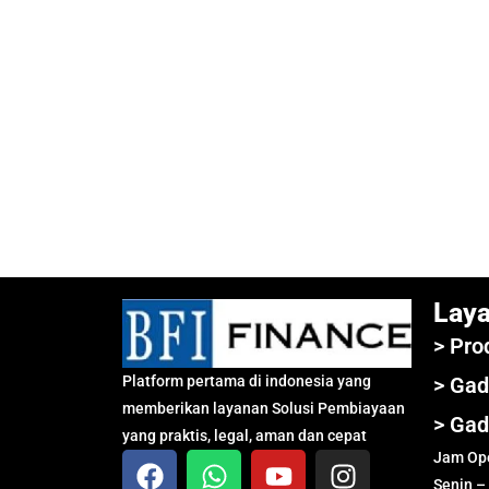
Lay
> Pro
Platform pertama di indonesia yang
> Gad
memberikan layanan Solusi Pembiayaan
> Gad
yang praktis, legal, aman dan cepat
Jam Ope
Senin –