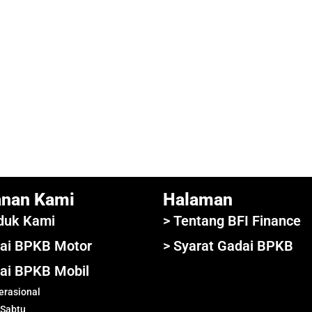
anan Kami
Halaman
duk Kami
> Tentang BFI Finance
ai BPKB Motor
> Syarat Gadai BPKB
ai BPKB Mobil
rasional
 Sabtu