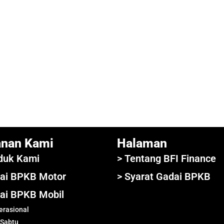
anan Kami
Halaman
duk Kami
> Tentang BFI Finance
ai BPKB Motor
> Syarat Gadai BPKB
ai BPKB Mobil
rasional
 Sabtu