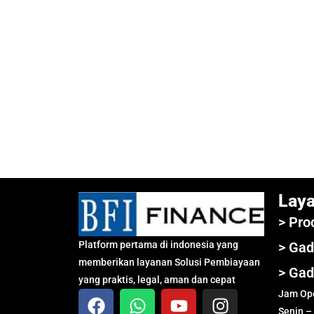
Lay
> Pro
Platform pertama di indonesia yang
> Gad
memberikan layanan Solusi Pembiayaan
> Gad
yang praktis, legal, aman dan cepat
Jam Ope
Senin –