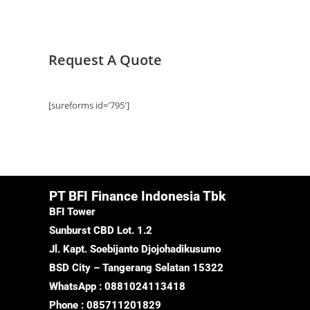
Request A Quote
[sureforms id='795']
PT BFI Finance Indonesia Tbk
BFI Tower
Sunburst CBD Lot. 1.2
Jl. Kapt. Soebijanto Djojohadikusumo
BSD City – Tangerang Selatan 15322
WhatsApp : 0881024113418
Phone : 085711201829