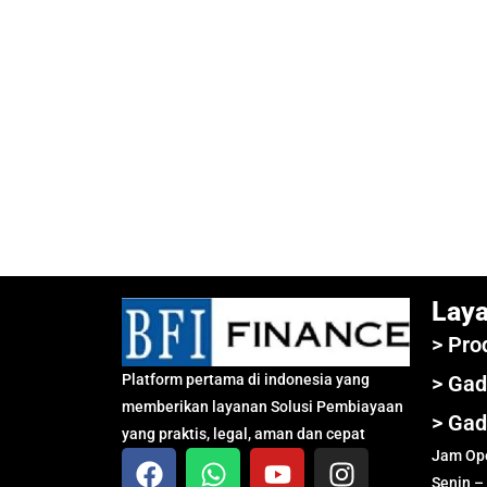
Lay
> Pro
Platform pertama di indonesia yang
> Gad
memberikan layanan Solusi Pembiayaan
> Gad
yang praktis, legal, aman dan cepat
Jam Ope
Senin –