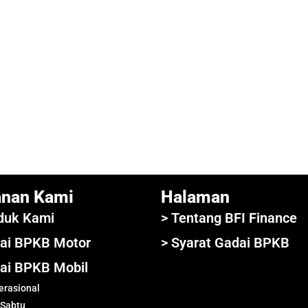
anan Kami
Halaman
duk Kami
> Tentang BFI Finance
ai BPKB Motor
> Syarat Gadai BPKB
ai BPKB Mobil
rasional
 Sabtu