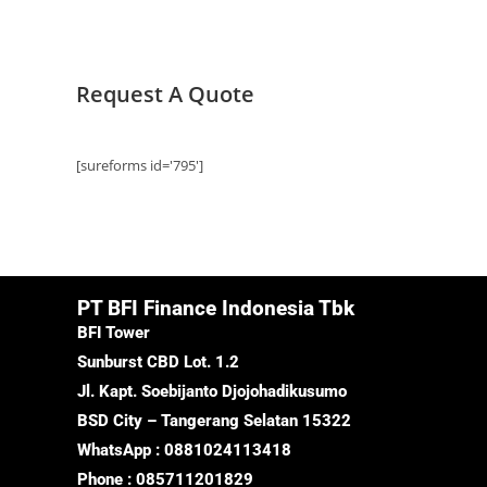
Request A Quote
[sureforms id='795']
PT BFI Finance Indonesia Tbk
BFI Tower
Sunburst CBD Lot. 1.2
Jl. Kapt. Soebijanto Djojohadikusumo
BSD City – Tangerang Selatan 15322
WhatsApp : 0881024113418
Phone : 085711201829