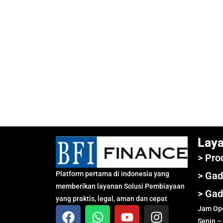
Lay
> Pro
Platform pertama di indonesia yang
> Gad
memberikan layanan Solusi Pembiayaan
> Gad
yang praktis, legal, aman dan cepat
Jam Ope
Senin –