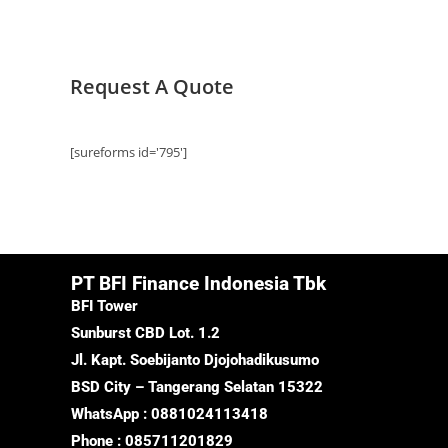
Request A Quote
[sureforms id='795']
PT BFI Finance Indonesia Tbk
BFI Tower
Sunburst CBD Lot. 1.2
Jl. Kapt. Soebijanto Djojohadikusumo
BSD City – Tangerang Selatan 15322
WhatsApp : 0881024113418
Phone : 085711201829