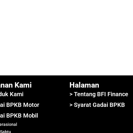
anan Kami
Halaman
duk Kami
> Tentang BFI Finance
ai BPKB Motor
> Syarat Gadai BPKB
ai BPKB Mobil
rasional
 Sabtu