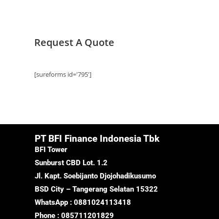
Request A Quote
[sureforms id='795']
PT BFI Finance Indonesia Tbk
BFI Tower
Sunburst CBD Lot. 1.2
Jl. Kapt. Soebijanto Djojohadikusumo
BSD City – Tangerang Selatan 15322
WhatsApp : 0881024113418
Phone : 085711201829