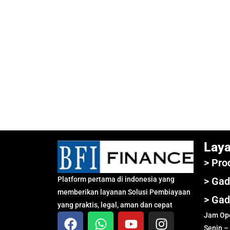
Lay
> Pro
Platform pertama di indonesia yang
> Gad
memberikan layanan Solusi Pembiayaan
> Gad
yang praktis, legal, aman dan cepat
Jam Ope
Senin –