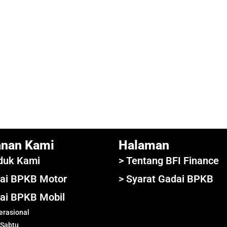
anan Kami
Halaman
duk Kami
> Tentang BFI Finance
ai BPKB Motor
> Syarat Gadai BPKB
ai BPKB Mobil
rasional
 Sabtu