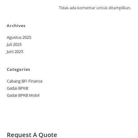
Tidak ada komentar untuk ditampilkan.
Archives
Agustus 2025
Juli 2025
Juni 2025
Categories
Cabang BFI Finance
Gadai BPKB
Gadai BPKB Mobil
Request A Quote