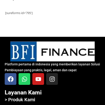
[sureforms id='795']
Platform pertama di indonesia yang memberikan layanan Solusi
Pembiayaan yang praktis, legal, aman dan cepat
Layanan Kami
> Produk Kami