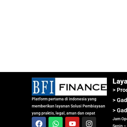
Lay
> Pro
Platform pertama di indonesia yang
> Gad
memberikan layanan Solusi Pembiayaan
> Gad
yang praktis, legal, aman dan cepat
Jam Ope
Senin –