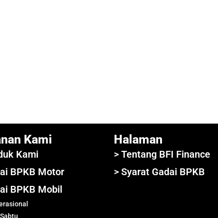
anan Kami
Halaman
duk Kami
> Tentang BFI Finance
ai BPKB Motor
> Syarat Gadai BPKB
ai BPKB Mobil
rasional
 Sabtu