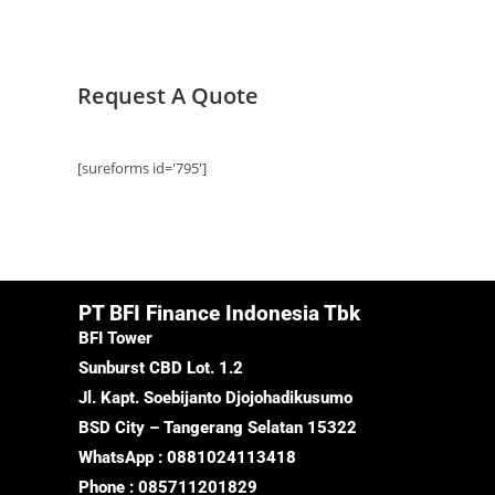
Request A Quote
[sureforms id='795']
PT BFI Finance Indonesia Tbk
BFI Tower
Sunburst CBD Lot. 1.2
Jl. Kapt. Soebijanto Djojohadikusumo
BSD City – Tangerang Selatan 15322
WhatsApp : 0881024113418
Phone : 085711201829