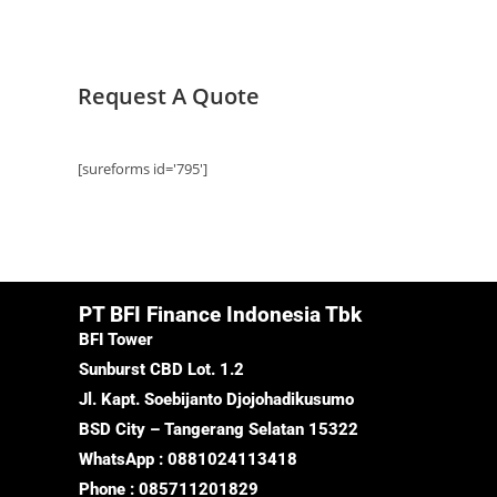
Request A Quote
[sureforms id='795']
PT BFI Finance Indonesia Tbk
BFI Tower
Sunburst CBD Lot. 1.2
Jl. Kapt. Soebijanto Djojohadikusumo
BSD City – Tangerang Selatan 15322
WhatsApp : 0881024113418
Phone : 085711201829