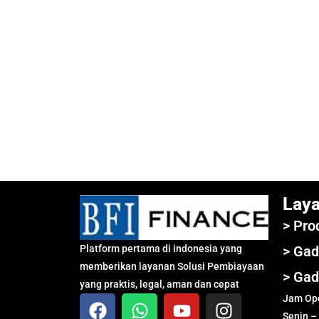
Lay
> Pro
Platform pertama di indonesia yang
> Gad
memberikan layanan Solusi Pembiayaan
> Gad
yang praktis, legal, aman dan cepat
Jam Ope
Senin –