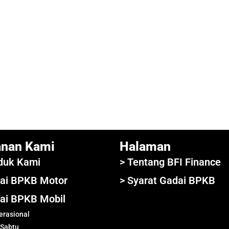
anan Kami
Halaman
duk Kami
> Tentang BFI Finance
ai BPKB Motor
> Syarat Gadai BPKB
ai BPKB Mobil
rasional
 Sabtu