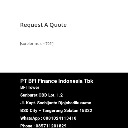
Request A Quote
[sureforms id='795']
PT BFI Finance Indonesia Tbk
BFI Tower
Sunburst CBD Lot. 1.2
Jl. Kapt. Soebijanto Djojohadikusumo
BSD City – Tangerang Selatan 15322
WhatsApp : 0881024113418
Phone : 085711201829