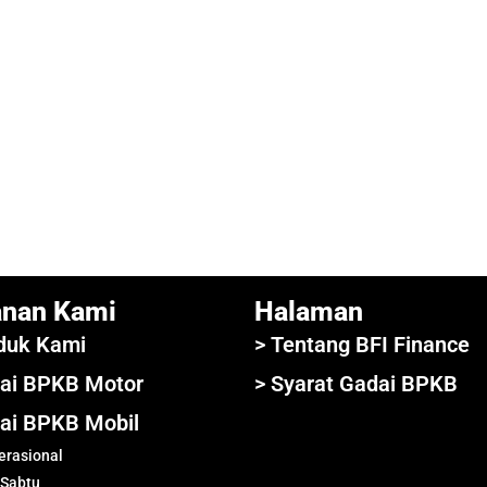
anan Kami
Halaman
duk Kami
> Tentang BFI Finance
ai BPKB Motor
> Syarat Gadai BPKB
ai BPKB Mobil
rasional
 Sabtu