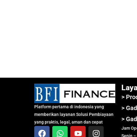
Lay
> Pro
Platform pertama di indonesia yang
> Gad
memberikan layanan Solusi Pembiayaan
> Gad
yang praktis, legal, aman dan cepat
Jam Ope
Senin –