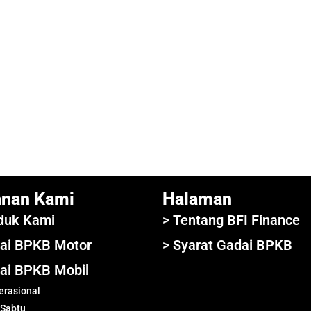
anan Kami
Halaman
duk Kami
> Tentang BFI Finance
ai BPKB Motor
> Syarat Gadai BPKB
ai BPKB Mobil
rasional
 Sabtu