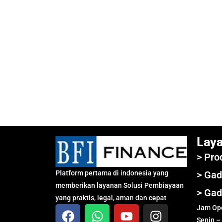
Lay
> Pro
Platform pertama di indonesia yang
> Gad
memberikan layanan Solusi Pembiayaan
> Gad
yang praktis, legal, aman dan cepat
Jam Ope
Senin –