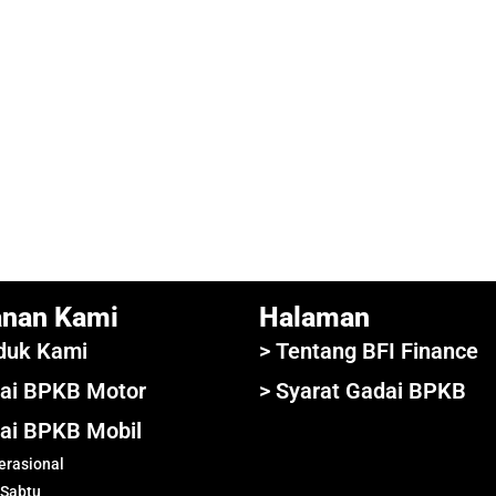
anan Kami
Halaman
duk Kami
> Tentang BFI Finance
ai BPKB Motor
> Syarat Gadai BPKB
ai BPKB Mobil
rasional
 Sabtu