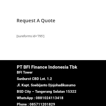
Request A Quote
[sureforms id='795']
PT BFI Finance Indonesia Tbk
BFI Tower
Sunburst CBD Lot. 1.2
Jl. Kapt. Soebijanto Djojohadikusumo
BSD City – Tangerang Selatan 15322
WhatsApp : 0881024113418
Phone : 085711201829